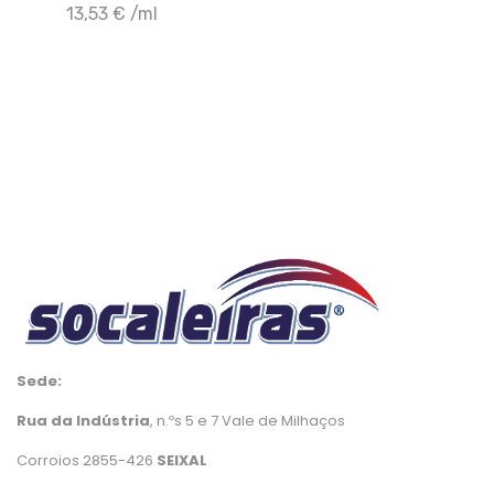
+ Adicionar ao Carrinho
13,53 € /ml
Sede:
Rua da Indústria
, n.ºs 5 e 7 Vale de Milhaços
Corroios 2855-426
SEIXAL