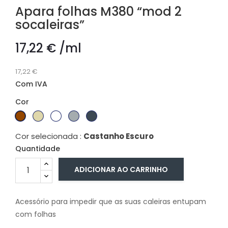
Apara folhas M380 “mod 2
socaleiras”
17,22 € /ml
17,22 €
Com IVA
Cor
Castanho
Bege
Branco
Cinza
Cinza
Escuro
Ral
Brilho
ral
ral
Cor selecionada :
Castanho Escuro
1015
7011
7016
Quantidade
ADICIONAR AO CARRINHO
Acessório para impedir que as suas caleiras entupam
com folhas