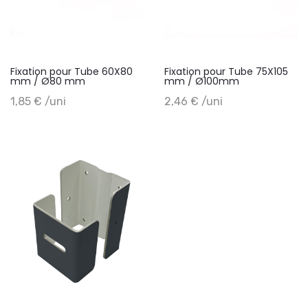
Fixation pour Tube 60X80
Fixation pour Tube 75X105
mm / Ø80 mm
mm / Ø100mm
+ Add to cart
+ Add to cart
1,85 € /uni
2,46 € /uni