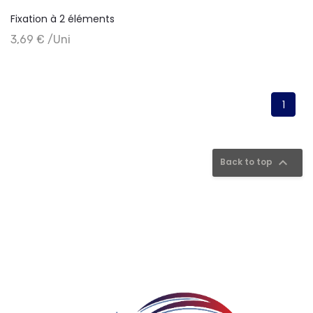
Fixation à 2 éléments
+ Add to cart
3,69 € /Uni
1

Back to top