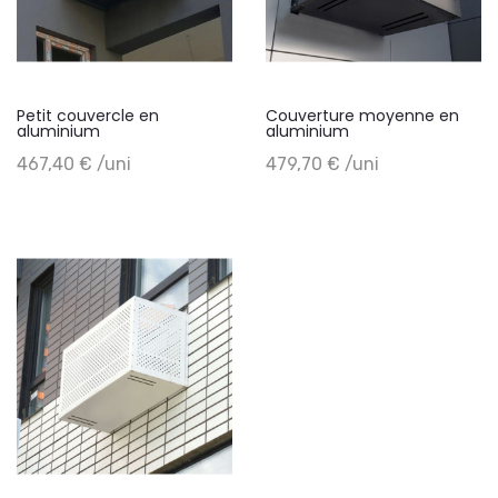
Petit couvercle en
Couverture moyenne en
aluminium
aluminium
+ Add to cart
+ Add to cart
467,40 € /uni
479,70 € /uni