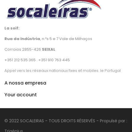
La soif:
Rua da Indústria
, n.ºs 5 e 7 Vale de Milhaços
Corroios 2855-426
SEIXAL
+351 212 535 365 . +351 910 763 445
Appel vers les réseaux nationaux fixes et mobiles. le Portugal
A nossa empresa
Your account
© 2022 SOCALEIRAS - TOUS DROITS RÉSERVÉS - Propulsé par :
Trigénius