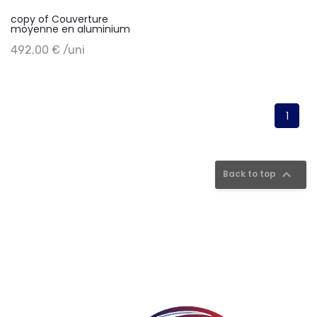
copy of Couverture
moyenne en aluminium
+ Add to cart
492,00 € /uni
1

Back to top