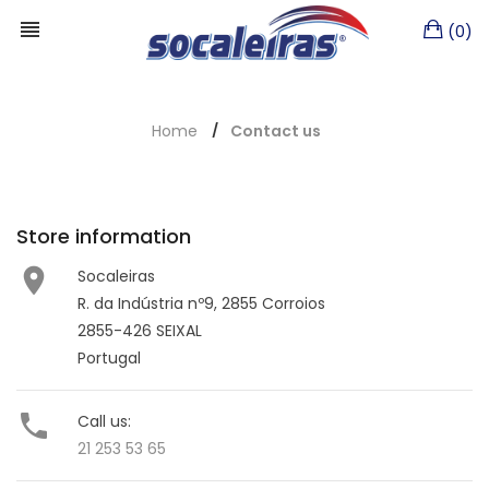
(0)
Home
Contact us
Store information

Socaleiras
R. da Indústria nº9, 2855 Corroios
2855-426 SEIXAL
Portugal

Call us:
21 253 53 65